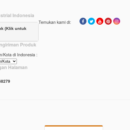
strial Indonesia
Temukan kami di:
nk (Klik untuk
ngiriman Produk
n/Kota di Indonesia :
ngan Halaman
4
8
2
7
9