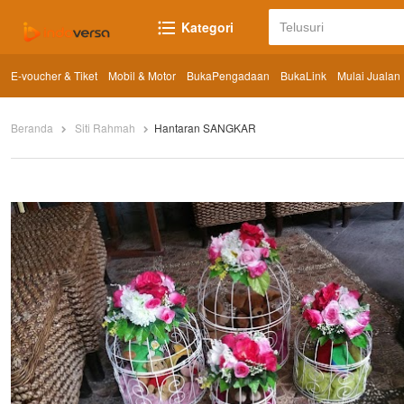
Kategori
E-voucher & Tiket
Mobil & Motor
BukaPengadaan
BukaLink
Mulai Jualan
Beranda
Siti Rahmah
Hantaran SANGKAR