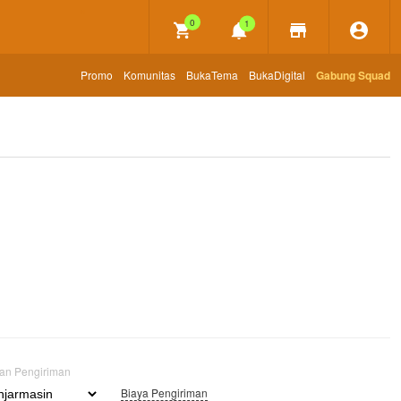
×
0
1
Promo
Komunitas
BukaTema
BukaDigital
Gabung Squad
uan Pengiriman
Biaya Pengiriman