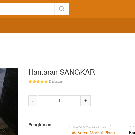
Hantaran SANGKAR
0 ulasan
-
+
Pengiriman
Tuj
https://www.ais2034.com/
IndoVersa Market Place