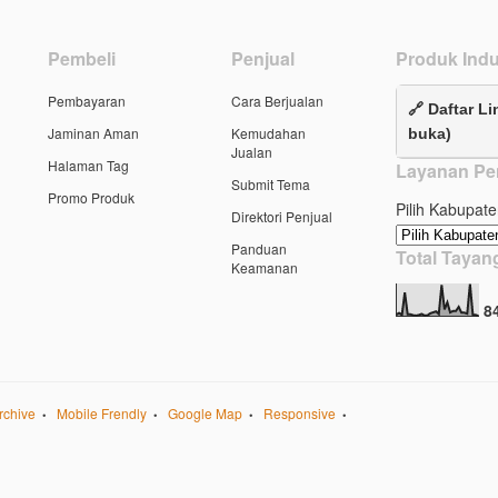
Pembeli
Penjual
Produk Indu
Pembayaran
Cara Berjualan
🔗 Daftar Li
Jaminan Aman
Kemudahan
buka)
Jualan
Halaman Tag
Layanan Pe
Submit Tema
Promo Produk
Pilih Kabupate
Direktori Penjual
Panduan
Total Taya
Keamanan
8
rchive
Mobile Frendly
Google Map
Responsive