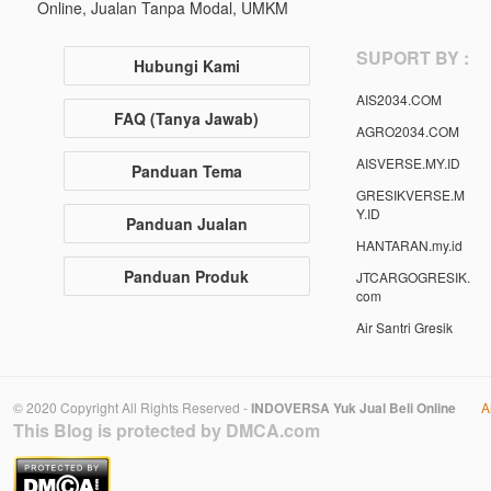
Online, Jualan Tanpa Modal, UMKM
SUPORT BY :
Hubungi Kami
AIS2034.COM
FAQ (Tanya Jawab)
AGRO2034.COM
AISVERSE.MY.ID
Panduan Tema
GRESIKVERSE.M
Y.ID
Panduan Jualan
HANTARAN.my.id
Panduan Produk
JTCARGOGRESIK.
com
Air Santri Gresik
© 2020 Copyright All Rights Reserved -
INDOVERSA Yuk Jual Beli Online
A
This Blog is protected by DMCA.com