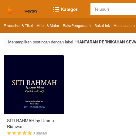
Kategori
E-voucher & Tiket
Mobil & Motor
BukaPengadaan
BukaLink
Mulai Jualan
Menampilkan postingan dengan label
HANTARAN PERNIKAHAN SEWA
SITI RAHMAH by Ummu
Ridhwan
0 ulasan