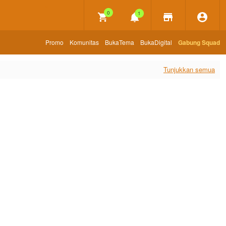
×
0
1
Promo
Komunitas
BukaTema
BukaDigital
Gabung Squad
Tunjukkan semua