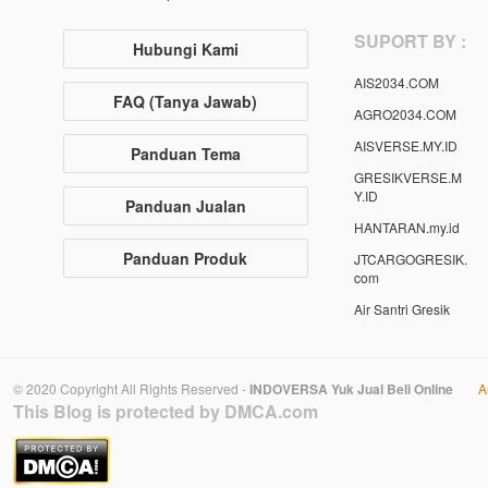
SUPORT BY :
Hubungi Kami
AIS2034.COM
FAQ (Tanya Jawab)
AGRO2034.COM
AISVERSE.MY.ID
Panduan Tema
GRESIKVERSE.M
Y.ID
Panduan Jualan
HANTARAN.my.id
Panduan Produk
JTCARGOGRESIK.
com
Air Santri Gresik
© 2020 Copyright All Rights Reserved -
INDOVERSA Yuk Jual Beli Online
A
This Blog is protected by DMCA.com