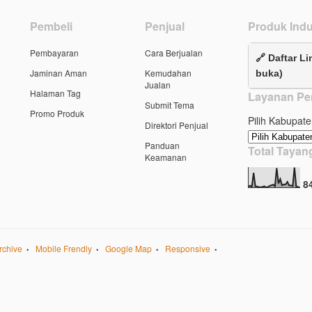
Pembeli
Penjual
Produk Indu
Pembayaran
Cara Berjualan
🔗 Daftar Li
Jaminan Aman
Kemudahan
buka)
Jualan
Halaman Tag
Layanan Pe
Submit Tema
Promo Produk
Pilih Kabupate
Direktori Penjual
Panduan
Total Taya
Keamanan
8
rchive
Mobile Frendly
Google Map
Responsive