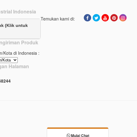
strial Indonesia
Temukan kami di:
nk (Klik untuk
ngiriman Produk
n/Kota di Indonesia :
ngan Halaman
4
8
2
4
4
Mulai Chat