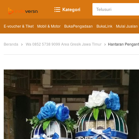
Kategori
E-voucher & Tiket
Mobil & Motor
BukaPengadaan
BukaLink
Mulai Jualan
Beranda
Wa 0852 5738 9099 Area Gresik Jawa Timur
Hantaran Pengant