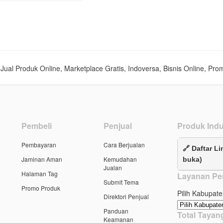
s, Jual Produk Online, Marketplace Gratis, Indoversa, Bisnis Online, Pro
Pembeli
Penjual
Produk Indu
Pembayaran
Cara Berjualan
🔗 Daftar Li
Jaminan Aman
Kemudahan
buka)
Jualan
Halaman Tag
Layanan Pe
Submit Tema
Promo Produk
Pilih Kabupate
Direktori Penjual
Panduan
Total Taya
Keamanan