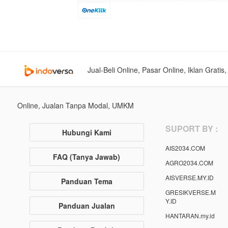
Jual-Beli Online, Pasar Online, Iklan Grati
Online, Jualan Tanpa Modal, UMKM
SUPORT BY :
Hubungi Kami
AIS2034.COM
FAQ (Tanya Jawab)
AGRO2034.COM
AISVERSE.MY.ID
Panduan Tema
GRESIKVERSE.M
Y.ID
Panduan Jualan
HANTARAN.my.id