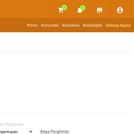
×
0
1
Promo
Komunitas
BukaTema
BukaDigital
Gabung Squad
uan Pengiriman
Biaya Pengiriman