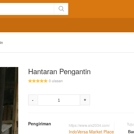
in
Hantaran Pengantin
0 ulasan
-
+
Pengiriman
Tuj
https://www.ais2034.com/
IndoVersa Market Place