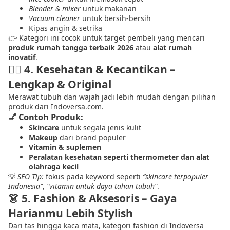
Blender & mixer
untuk makanan
Vacuum cleaner
untuk bersih‑bersih
Kipas angin & setrika
👉 Kategori ini cocok untuk target pembeli yang mencari
produk rumah tangga terbaik 2026
atau
alat rumah
inovatif
.
💆‍♀️
4. Kesehatan & Kecantikan –
Lengkap & Original
Merawat tubuh dan wajah jadi lebih mudah dengan pilihan
produk dari Indoversa.com.
💅 Contoh Produk:
Skincare
untuk segala jenis kulit
Makeup
dari brand populer
Vitamin & suplemen
Peralatan kesehatan seperti thermometer dan alat
olahraga kecil
💡
SEO Tip:
fokus pada keyword seperti
“skincare terpopuler
Indonesia”
,
“vitamin untuk daya tahan tubuh”
.
👗
5. Fashion & Aksesoris – Gaya
Harianmu Lebih Stylish
Dari tas hingga kaca mata, kategori fashion di Indoversa