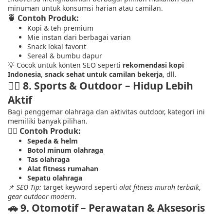
minuman untuk konsumsi harian atau camilan.
🍵 Contoh Produk:
Kopi & teh premium
Mie instan dari berbagai varian
Snack lokal favorit
Sereal & bumbu dapur
💡 Cocok untuk konten SEO seperti
rekomendasi kopi
Indonesia
,
snack sehat untuk camilan bekerja
, dll.
🚴‍♂️
8. Sports & Outdoor – Hidup Lebih
Aktif
Bagi penggemar olahraga dan aktivitas outdoor, kategori ini
memiliki banyak pilihan.
🏃‍♀️ Contoh Produk:
Sepeda & helm
Botol minum olahraga
Tas olahraga
Alat fitness rumahan
Sepatu olahraga
📌
SEO Tip:
target keyword seperti
alat fitness murah terbaik
,
gear outdoor modern
.
🚗
9. Otomotif – Perawatan & Aksesoris