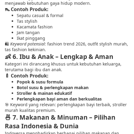
menjawab kebutuhan gaya hidup modern.
👠 Contoh Produk:
Sepatu casual & formal
Tas stylish
Kacamata fashion
Jam tangan
Ikat pinggang
🛍
Keyword potensial:
fashion trend 2026, outfit stylish murah,
tas fashion kekinian.
👶
6. Ibu & Anak – Lengkap & Aman
Kategori ini dirancang khusus untuk kebutuhan keluarga,
terutama bagi ibu dan anak.
🍼 Contoh Produk:
Popok & susu formula
Botol susu & perlengkapan makan
Stroller & mainan edukatif
Perlengkapan bayi aman dan berkualitas
🎯 Keyword yang relevan: perlengkapan bayi terbaik, stroller
murah kualitas premium.
🍜
7. Makanan & Minuman – Pilihan
Rasa Indonesia & Dunia
Indoversa menghadirkan berbagai pilihan makanan dan