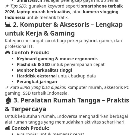
Smartwatch
sebagai pelengkap gaya hidup sehat
📌
Tips SEO:
gunakan keyword seperti
smartphone terbaik
2026
,
laptop murah berkualitas
, atau
kamera vlogging
Indonesia
untuk menarik trafik.
💻
2. Komputer & Aksesoris – Lengkap
untuk Kerja & Gaming
Kategori ini sangat cocok bagi pekerja hybrid, gamer, dan
profesional IT.
🎮 Contoh Produk:
Keyboard gaming & mouse ergonomis
Flashdisk & SSD
untuk penyimpanan cepat
Monitor berkualitas tinggi
Harddisk eksternal
untuk backup data
Perangkat jaringan
📌
Kata kunci yang bisa dipakai:
komputer murah, aksesoris PC
gaming, SSD terbaik Indonesia.
🏠
3. Peralatan Rumah Tangga – Praktis
& Terpercaya
Untuk kebutuhan rumah, Indoversa menghadirkan berbagai
alat rumah tangga yang memudahkan aktivitas sehari‑hari.
🛋 Contoh Produk:
Rice cooker
untuk memasak cepat