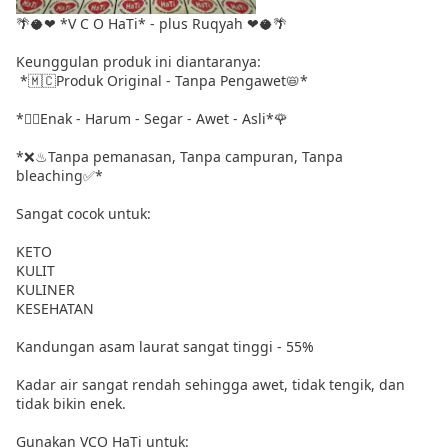
🌴🥥❤ *V C O HaTi* - plus Ruqyah ❤🥥🌴
Keunggulan produk ini diantaranya:
*🇲🇨Produk Original - Tanpa Pengawet📛*
*👍🏼Enak - Harum - Segar - Awet - Asli*🌹
*❌♨Tanpa pemanasan, Tanpa campuran, Tanpa
bleaching✅*
Sangat cocok untuk:
KETO
KULIT
KULINER
KESEHATAN
Kandungan asam laurat sangat tinggi - 55%
Kadar air sangat rendah sehingga awet, tidak tengik, dan
tidak bikin enek.
Gunakan VCO HaTi untuk: