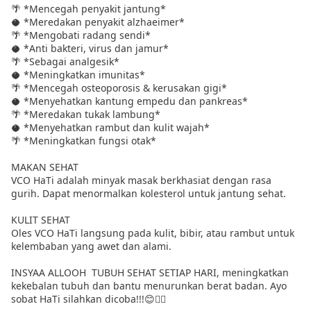
🌴 *Mencegah penyakit jantung*
🥥 *Meredakan penyakit alzhaeimer*
🌴 *Mengobati radang sendi*
🥥 *Anti bakteri, virus dan jamur*
🌴 *Sebagai analgesik*
🥥 *Meningkatkan imunitas*
🌴 *Mencegah osteoporosis & kerusakan gigi*
🥥 *Menyehatkan kantung empedu dan pankreas*
🌴 *Meredakan tukak lambung*
🥥 *Menyehatkan rambut dan kulit wajah*
🌴 *Meningkatkan fungsi otak*
MAKAN SEHAT
VCO HaTi adalah minyak masak berkhasiat dengan rasa
gurih. Dapat menormalkan kolesterol untuk jantung sehat.
KULIT SEHAT
Oles VCO HaTi langsung pada kulit, bibir, atau rambut untuk
kelembaban yang awet dan alami.
INSYAA ALLOOH TUBUH SEHAT SETIAP HARI, meningkatkan
kekebalan tubuh dan bantu menurunkan berat badan. Ayo
sobat HaTi silahkan dicoba!!!😊👍🏻