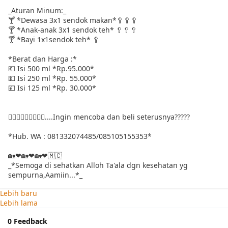
_Aturan Minum:_
🍸 *Dewasa 3x1 sendok makan*🥄🥄🥄
🍸 *Anak-anak 3x1 sendok teh* 🥄🥄🥄
🍸 *Bayi 1x1sendok teh* 🥄
*Berat dan Harga :*
💶 Isi 500 ml *Rp.95.000*
💵 Isi 250 ml *Rp. 55.000*
💴 Isi 125 ml *Rp. 30.000*
🏃🏼‍♂🏃🏼‍♂🏃🏼‍♂....Ingin mencoba dan beli seterusnya?????
*Hub. WA : 081332074485/085105155353*
🏡❤🏡❤🏡❤🇲🇨
_*Semoga di sehatkan Alloh Ta'ala dgn kesehatan yg
sempurna,Aamiin...*_
Lebih baru
Lebih lama
0 Feedback