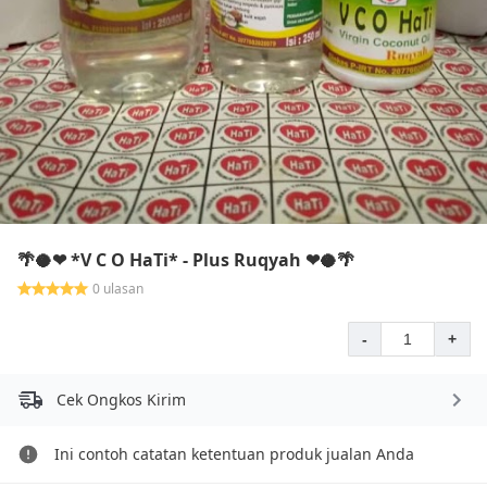
🌴🥥❤ *V C O HaTi* - Plus Ruqyah ❤🥥🌴
0 ulasan
-
+
Cek Ongkos Kirim
Ini contoh catatan ketentuan produk jualan Anda