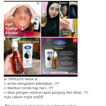
🌿 TRIPLESIX NASA 🌿
👉anda mengalami kebotakan...???
👉Rambut rontok tiap hari...???
👉Atau pengen rambut cepet panjang dan lebat...???
Yuks cobain triple six☝️😍
💕Triplesix nasa hair tonic yg paling muantap