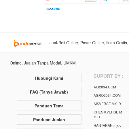
Jual-Beli Online, Pasar Online, Iklan Grati
Online, Jualan Tanpa Modal, UMKM
SUPORT BY :
Hubungi Kami
AIS2034.COM
FAQ (Tanya Jawab)
AGRO2034.COM
AISVERSE.MY.ID
Panduan Tema
GRESIKVERSE.M
Y.ID
Panduan Jualan
HANTARAN.my.id