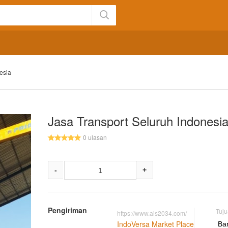
esia
Jasa Transport Seluruh Indonesi
0 ulasan
-
+
Pengiriman
Tuj
https://www.ais2034.com/
IndoVersa Market Place