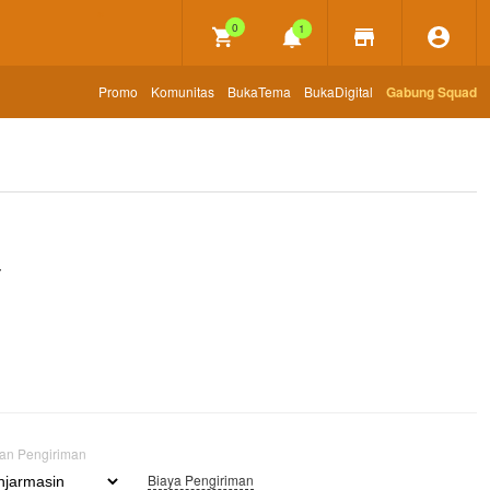
×
0
1
Promo
Komunitas
BukaTema
BukaDigital
Gabung Squad
a
uan Pengiriman
Biaya Pengiriman