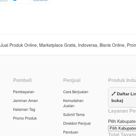
s, Jual Produk Online, Marketplace Gratis, Indoversa, Bisnis Online, Pro
Pembeli
Penjual
Produk Indu
Pembayaran
Cara Berjualan
🔗 Daftar Li
Jaminan Aman
Kemudahan
buka)
Jualan
Halaman Tag
Layanan Pe
Submit Tema
Promo Produk
Pilih Kabupate
Direktori Penjual
Panduan
Total Taya