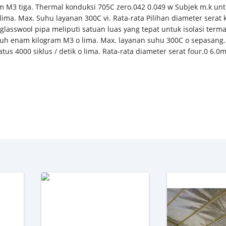
M3 tiga. Thermal konduksi 705C zero.042 0.049 w Subjek m.k untu
lima. Max. Suhu layanan 300C vi. Rata-rata Pilihan diameter serat
sswool pipa meliputi satuan luas yang tepat untuk isolasi terma
 puluh enam kilogram M3 o lima. Max. layanan suhu 300C o sepasan
atus 4000 siklus / detik o lima. Rata-rata diameter serat four.0 6.0m o