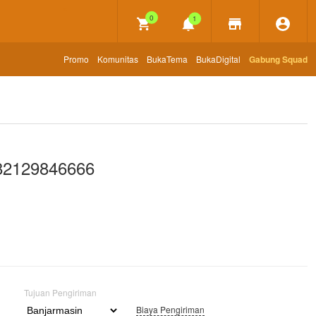
×
0
1
Promo
Komunitas
BukaTema
BukaDigital
Gabung Squad
082129846666
Tujuan Pengiriman
Biaya Pengiriman