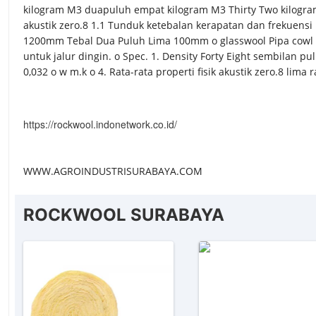
kilogram M3 duapuluh empat kilogram M3 Thirty Two kilogram 
akustik zero.8 1.1 Tunduk ketebalan kerapatan dan frekuensi 
1200mm Tebal Dua Puluh Lima 100mm o glasswool Pipa cowl gla
untuk jalur dingin. o Spec. 1. Density Forty Eight sembilan
0,032 o w m.k o 4. Rata-rata properti fisik akustik zero.8 lima r
https://rockwool.indonetwork.co.id/
WWW.AGROINDUSTRISURABAYA.COM
ROCKWOOL SURABAYA