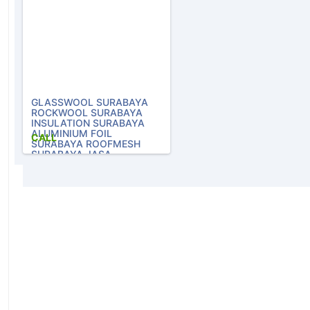
GLASSWOOL SURABAYA
ROCKWOOL SURABAYA
INSULATION SURABAYA
ALUMINIUM FOIL
CALL
SURABAYA ROOFMESH
SURABAYA JASA
PEMASANGAN
082129847777