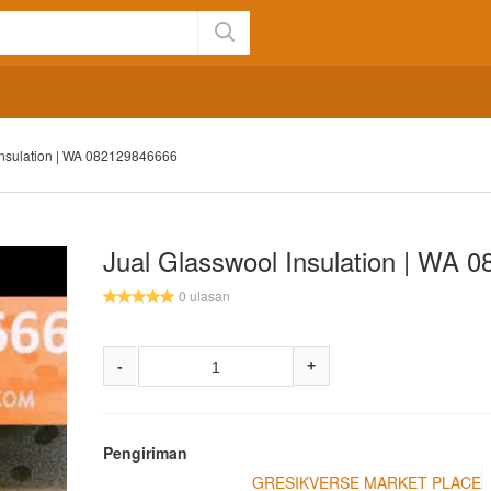
Insulation | WA 082129846666
Jual Glasswool Insulation | WA 
0 ulasan
-
+
Pengiriman
GRESIKVERSE MARKET PLACE