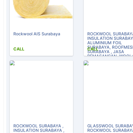
Rockwool AIS Surabaya
ROCKWOOL SURABAYA
INSULATION SURABAY
ALUMINIUM FOIL
SURABAYA, ROOFMES
CALL
CALL
SURABAYA , JASA
PEMASANGAN, WOOL:
ROCKWOOL, GLASSW
ROOFMESH, ALUMINI
FOIL, FELTWOOL, BAN
SEAL, ALUMINIUM SHE
PIPA TEMBAGA, DLL, D
SURABAYA GLASSWOO
ROCKWOOL ,
ROCKWOOL SURABAYA ,
GLASSWOOL SURABAY
INSULATION SURABAYA ,
ROCKWOOL SURABAYA