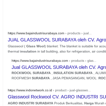
https://www.bajaindustrisurabaya.com
› products › jual...
JUAL GLASSWOOL SURABAYA oleh CV. Agro In
Glasswool (
Glass Wool
) blanket: The blanket is suitable for aco
thermal
insulation
in tall building, also for refrigeration, air conditi
https://www.bajaindustrisurabaya.com
› products › glas...
Jual GLASSWOOL SURABAYA oleh CV. Agro 
ROCKWOOL SURABAYA
,
INSULATION SURABAYA
, ALUM
ROOFMESH
SURABAYA
, JASA PEMASANGAN, WOOL:
ROC
ROOFMESH, ALUMINIUM FOIL, ...
https://www.indonetwork.co.id
› product › jual-glasswo...
Glasswool Rockwool CV. AGRO INDUSTRI 
AGRO INDUSTRI SURABAYA
Produk Berkualitas,
Harga
Murah o