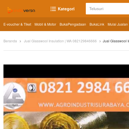
Kategori
E-voucher & Tiket
Mobil & Motor
BukaPengadaan
BukaLink
Mulai Jualan
Beranda
Jual Glasswool Insulation | WA 082129846666
Jual Glasswool 