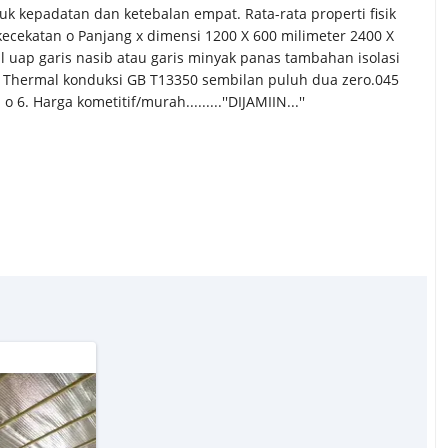
k kepadatan dan ketebalan empat. Rata-rata properti fisik
 kecekatan o Panjang x dimensi 1200 X 600 milimeter 2400 X
l uap garis nasib atau garis minyak panas tambahan isolasi
g. Thermal konduksi GB T13350 sembilan puluh dua zero.045
 6. Harga kometitif/murah.........''DIJAMIIN...''