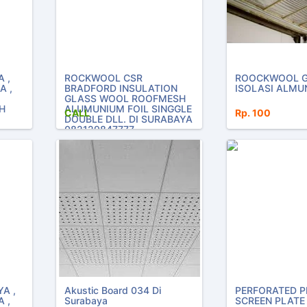
 ,
ROCKWOOL CSR
ROOCKWOOL 
A ,
BRADFORD INSULATION
ISOLASI ALMU
GLASS WOOL ROOFMESH
H
ALUMUNIUM FOIL SINGGLE
CALL
Rp. 100
DOUBLE DLL. DI SURABAYA
082129847777
OOL,
UM
D
ET,
I
L ,
A ,
Akustic Board 034 Di
PERFORATED P
 ,
Surabaya
SCREEN PLATE 