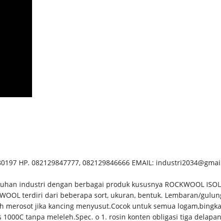
80197 HP. 082129847777, 082129846666 EMAIL: industri2034@gm
han industri dengan berbagai produk kususnya ROCKWOOL ISOLASI
WOOL terdiri dari beberapa sort, ukuran, bentuk. Lembaran/gulung
ah merosot jika kancing menyusut.Cocok untuk semua logam,bing
1000C tanpa meleleh.Spec. o 1. rosin konten obligasi tiga delap