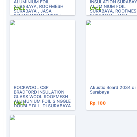
ALUMINIUM FOIL
INSULATION SURABAY
SURABAYA, ROOFMESH
ALUMINIUM FOIL
CALL
CALL
SURABAYA , JASA
SURABAYA, ROOFMES
PEMASANGAN, WOOL:
SURABAYA , JASA
ROCKWOOL, GLASSWOOL,
PEMASANGAN, WOOL:
ROOFMESH, ALUMINIUM
ROCKWOOL, GLASSW
FOIL, FELTWOOL, BAND
ROOFMESH, ALUMINI
SEAL, ALUMINIUM SHEET,
FOIL, FELTWOOL, BAN
PIPA TEMBAGA, DLL, DI
SEAL, ALUMINIUM SHE
SURABAYA
PIPA TEMBAGA, DLL, D
0082129847777
SURABAYA ROCKWOO
ROCKWOOL CSR
Akustic Board 2034 di
BRADFORD INSULATION
Surabaya
GLASS WOOL ROOFMESH
ALUMUNIUM FOIL SINGGLE
CALL
Rp. 100
DOUBLE DLL. DI SURABAYA