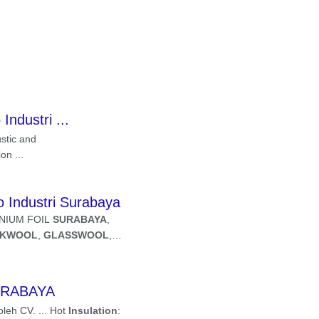
dustri ...
ustic and
on ...
Industri Surabaya
INIUM FOIL
SURABAYA
,
KWOOL
,
GLASSWOOL
,
SURABAYA
leh CV. ... Hot
Insulation
: