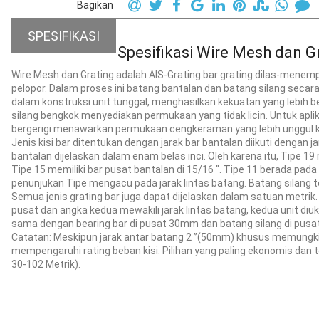
Bagikan
SPESIFIKASI
Spesifikasi Wire Mesh dan G
Wire Mesh dan Grating adalah AIS-Grating bar grating dilas-menem
pelopor. Dalam proses ini batang bantalan dan batang silang seca
dalam konstruksi unit tunggal, menghasilkan kekuatan yang lebih 
silang bengkok menyediakan permukaan yang tidak licin. Untuk aplika
bergerigi menawarkan permukaan cengkeraman yang lebih unggul k
Jenis kisi bar ditentukan dengan jarak bar bantalan diikuti dengan j
bantalan dijelaskan dalam enam belas inci. Oleh karena itu, Tipe 19 m
Tipe 15 memiliki bar pusat bantalan di 15/16 ". Tipe 11 berada pad
penunjukan Tipe mengacu pada jarak lintas batang. Batang silang te
Semua jenis grating bar juga dapat dijelaskan dalam satuan metrik. 
pusat dan angka kedua mewakili jarak lintas batang, kedua unit diuk
sama dengan bearing bar di pusat 30mm dan batang silang di pusat
Catatan: Meskipun jarak antar batang 2 ”(50mm) khusus memungkin
mempengaruhi rating beban kisi. Pilihan yang paling ekonomis dan t
30-102 Metrik).