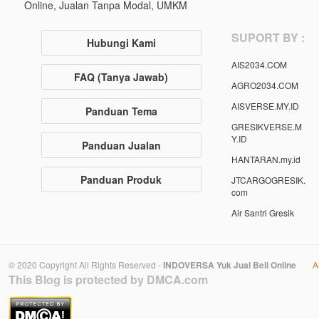
Online, Jualan Tanpa Modal, UMKM
SUPORT BY :
Hubungi Kami
AIS2034.COM
FAQ (Tanya Jawab)
AGRO2034.COM
AISVERSE.MY.ID
Panduan Tema
GRESIKVERSE.M
Y.ID
Panduan Jualan
HANTARAN.my.id
Panduan Produk
JTCARGOGRESIK.
com
Air Santri Gresik
© 2020 Copyright All Rights Reserved -
INDOVERSA Yuk Jual Beli Online
A
This Blog is protected by DMCA.com