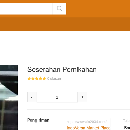
Seserahan Pernikahan
0 ulasan
-
+
Pengiriman
Tuj
https://www.ais2034.com/
IndoVersa Market Place