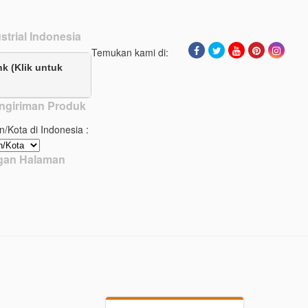
strial Indonesia
Temukan kami di:
nk (Klik untuk
ngiriman Produk
n/Kota di Indonesia :
ngan Halaman