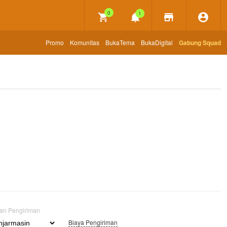
×
0
1
Promo
Komunitas
BukaTema
BukaDigital
Gabung Squad
uan Pengiriman
Biaya Pengiriman