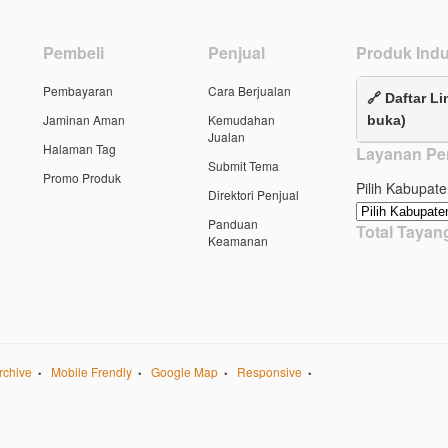
Pembeli
Penjual
Produk Indu
Pembayaran
Cara Berjualan
🔗 Daftar Li
Jaminan Aman
Kemudahan
buka)
Jualan
Halaman Tag
Layanan Pe
Submit Tema
Promo Produk
Pilih Kabupate
Direktori Penjual
Panduan
Total Taya
Keamanan
rchive
Mobile Frendly
Google Map
Responsive