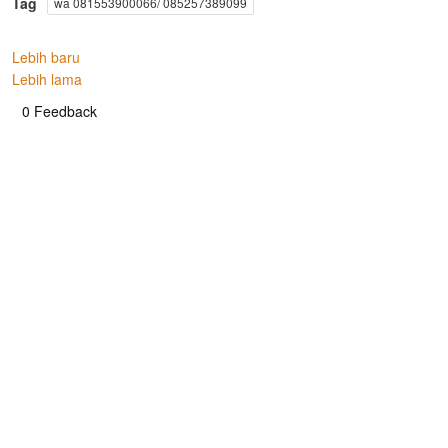
Tag
wa 081553900066/ 085257389099
Lebih baru
Lebih lama
0 Feedback