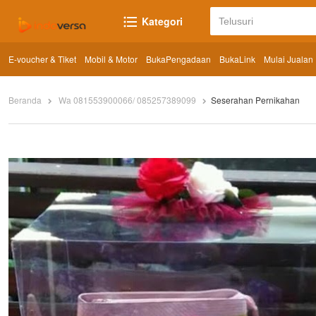
Kategori
E-voucher & Tiket
Mobil & Motor
BukaPengadaan
BukaLink
Mulai Jualan
Beranda
Wa 081553900066/ 085257389099
Seserahan Pernikahan