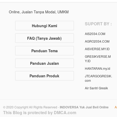
Online, Jualan Tanpa Modal, UMKM
SUPORT BY :
Hubungi Kami
AIS2034.COM
FAQ (Tanya Jawab)
AGRO2034.COM
AISVERSE.MY.ID
Panduan Tema
GRESIKVERSE.M
Y.ID
Panduan Jualan
HANTARAN.my.id
Panduan Produk
JTCARGOGRESIK.
com
Air Santri Gresik
© 2020 Copyright All Rights Reserved -
INDOVERSA Yuk Jual Beli Online
A
This Blog is protected by DMCA.com