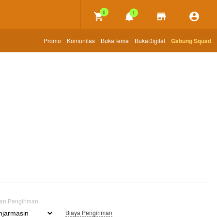
×
0
1
Promo
Komunitas
BukaTema
BukaDigital
Gabung Squad
uan Pengiriman
Biaya Pengiriman