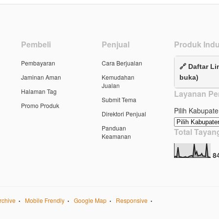
Pembeli
Penjual
Produk Indu
Pembayaran
Cara Berjualan
🔗 Daftar Li
Jaminan Aman
Kemudahan
buka)
Jualan
Halaman Tag
Layanan Pe
Submit Tema
Promo Produk
Pilih Kabupate
Direktori Penjual
Panduan
Total Taya
Keamanan
8
rchive
Mobile Frendly
Google Map
Responsive