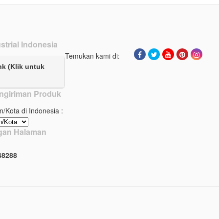
strial Indonesia
Temukan kami di:
nk (Klik untuk
ngiriman Produk
n/Kota di Indonesia :
ngan Halaman
4
8
2
8
8