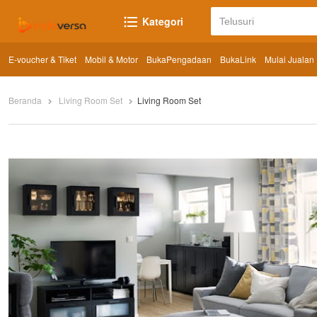
Kategori
E-voucher & Tiket
Mobil & Motor
BukaPengadaan
BukaLink
Mulai Jualan
Beranda
Living Room Set
Living Room Set