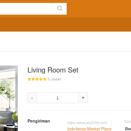
Living Room Set
0 ulasan
-
+
Pengiriman
Tuj
https://www.ais2034.com/
IndoVersa Market Place