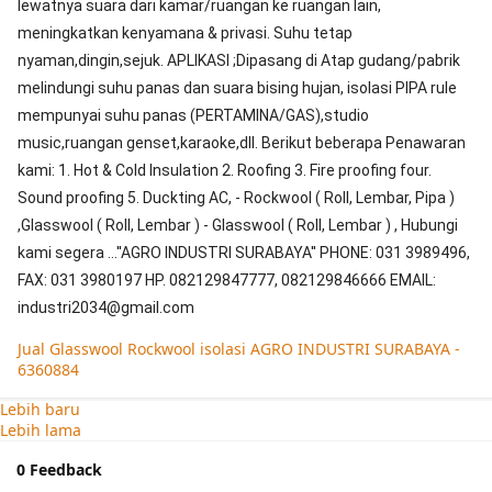
lewatnya suara dari kamar/ruangan ke ruangan lain,
meningkatkan kenyamana & privasi. Suhu tetap
nyaman,dingin,sejuk. APLIKASI ;Dipasang di Atap gudang/pabrik
melindungi suhu panas dan suara bising hujan, isolasi PIPA rule
mempunyai suhu panas (PERTAMINA/GAS),studio
music,ruangan genset,karaoke,dll. Berikut beberapa Penawaran
kami: 1. Hot & Cold Insulation 2. Roofing 3. Fire proofing four.
Sound proofing 5. Duckting AC, - Rockwool ( Roll, Lembar, Pipa )
,Glasswool ( Roll, Lembar ) - Glasswool ( Roll, Lembar ) , Hubungi
kami segera ...''AGRO INDUSTRI SURABAYA'' PHONE: 031 3989496,
FAX: 031 3980197 HP. 082129847777, 082129846666 EMAIL:
industri2034@gmail.com
Jual Glasswool Rockwool isolasi AGRO INDUSTRI SURABAYA -
6360884
Lebih baru
Lebih lama
0 Feedback