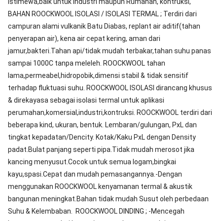
istimewa,baik untuk industri maupun Rumahan, kontruksi,
BAHAN ROOCKWOOL ISOLASI / ISOLASI TERMAL ; Terdiri dari
campuran alami vulkanik Batu Diabas, replant air aditif(tahan
penyerapan air), kena air cepat kering, aman dari
jamur,bakteri.Tahan api/tidak mudah terbakar,tahan suhu panas
sampai 1000C tanpa meleleh. ROOCKWOOL tahan
lama,permeabel,hidropobik,dimensi stabil & tidak sensitif
terhadap fluktuasi suhu. ROOCKWOOL ISOLASI dirancang khusus
& direkayasa sebagai isolasi termal untuk aplikasi
perumahan,komersial,industri,kontruksi. ROOCKWOOL terdiri dari
beberapa kind, ukuran, bentuk. Lembaran/gulungan, PxL dan
tingkat kepadatan/Dencity. Kotak/Kaku PxL dengan Density
padat.Bulat panjang seperti pipa.Tidak mudah merosot jika
kancing menyusut.Cocok untuk semua logam,bingkai
kayu,spasi.Cepat dan mudah pemasangannya.-Dengan
menggunakan ROOCKWOOL kenyamanan termal & akustik
bangunan meningkat.Bahan tidak mudah Susut oleh perbedaan
Suhu & Kelembaban. ROOCKWOOL DINDING ; -Mencegah