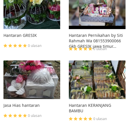
Hantaran GRESIK
Hantaran Pernikahan by Siti
Rahmah Wa 081553900066
0 ulasan
Gkb GRESIK jawa timur...
0 ulasan
Jasa Hias hantaran
Hantaran KERANJANG
BAMBU
0 ulasan
0 ulasan