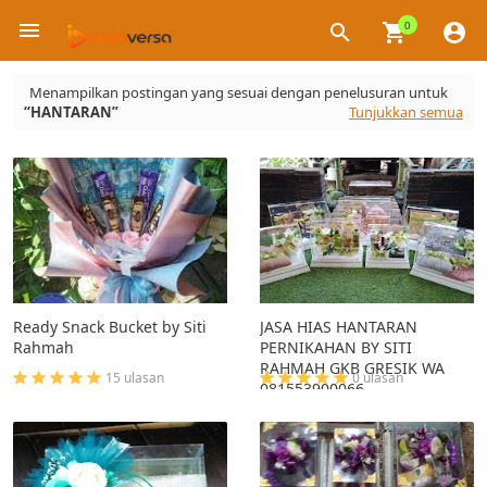
0
×
Menampilkan postingan yang sesuai dengan penelusuran untuk
HANTARAN
Tunjukkan semua
Ready Snack Bucket by Siti
JASA HIAS HANTARAN
Rahmah
PERNIKAHAN BY SITI
RAHMAH GKB GRESIK WA
15 ulasan
0 ulasan
081553900066