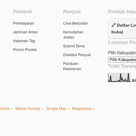
Pembeli
Penjual
Produk Indu
Pembayaran
Cara Berjualan
🔗 Daftar Li
Jaminan Aman
Kemudahan
buka)
Jualan
Halaman Tag
Layanan Pe
Submit Tema
Promo Produk
Pilih Kabupate
Direktori Penjual
Panduan
Total Taya
Keamanan
8
rchive
Mobile Frendly
Google Map
Responsive