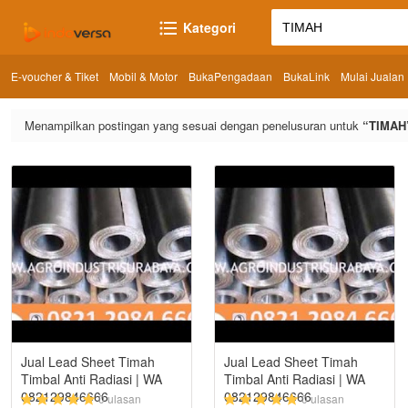
Kategori
E-voucher & Tiket
Mobil & Motor
BukaPengadaan
BukaLink
Mulai Jualan
Menampilkan postingan yang sesuai dengan penelusuran untuk
TIMAH
Jual Lead Sheet Timah
Jual Lead Sheet Timah
Timbal Anti Radiasi | WA
Timbal Anti Radiasi | WA
082129846666
082129846666
0 ulasan
0 ulasan