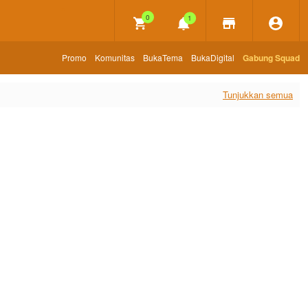
×
0
1
Promo
Komunitas
BukaTema
BukaDigital
Gabung Squad
Tunjukkan semua