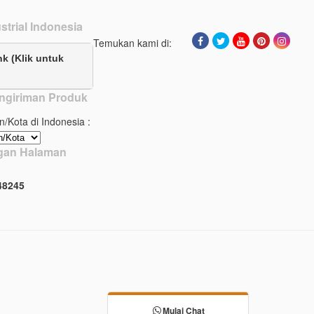
strial Indonesia
Temukan kami di:
nk (Klik untuk
ngiriman Produk
n/Kota di Indonesia :
ngan Halaman
4
8
2
4
5
Mulai Chat