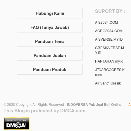
SUPORT BY :
Hubungi Kami
AIS2034.COM
FAQ (Tanya Jawab)
AGRO2034.COM
AISVERSE.MY.ID
Panduan Tema
GRESIKVERSE.M
Y.ID
Panduan Jualan
HANTARAN.my.id
Panduan Produk
JTCARGOGRESIK.
com
Air Santri Gresik
© 2020 Copyright All Rights Reserved -
INDOVERSA Yuk Jual Beli Online
A
This Blog is protected by DMCA.com