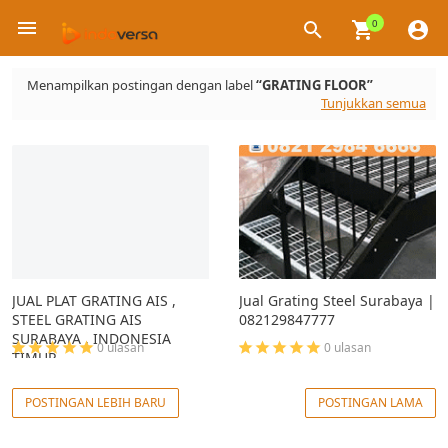
0
×
Menampilkan postingan dengan label
GRATING FLOOR
Tunjukkan semua
JUAL PLAT GRATING AIS ,
Jual Grating Steel Surabaya |
STEEL GRATING AIS
082129847777
SURABAYA , INDONESIA
0 ulasan
0 ulasan
TIMUR
POSTINGAN LEBIH BARU
POSTINGAN LAMA