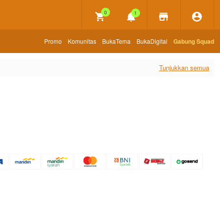
×
0
1
Promo
Komunitas
BukaTema
BukaDigital
Gabung Squad
Tunjukkan semua