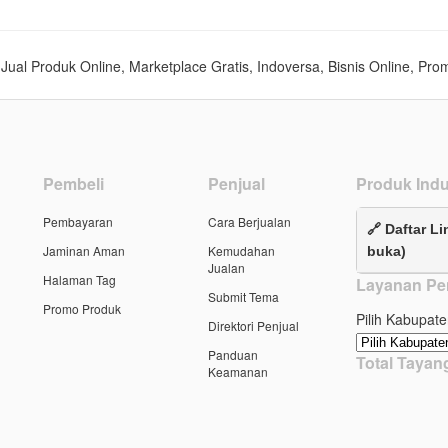
s, Jual Produk Online, Marketplace Gratis, Indoversa, Bisnis Online, Pro
Pembeli
Penjual
Produk Indu
Pembayaran
Cara Berjualan
🔗 Daftar Li
Jaminan Aman
Kemudahan
buka)
Jualan
Halaman Tag
Layanan Pe
Submit Tema
Promo Produk
Pilih Kabupate
Direktori Penjual
Panduan
Total Taya
Keamanan