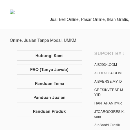
Jual-Beli Online, Pasar Online, Iklan Grati
Online, Jualan Tanpa Modal, UMKM
SUPORT BY :
Hubungi Kami
AIS2034.COM
FAQ (Tanya Jawab)
AGRO2034.COM
AISVERSE.MY.ID
Panduan Tema
GRESIKVERSE.M
Y.ID
Panduan Jualan
HANTARAN.my.id
Panduan Produk
JTCARGOGRESIK.
com
Air Santri Gresik